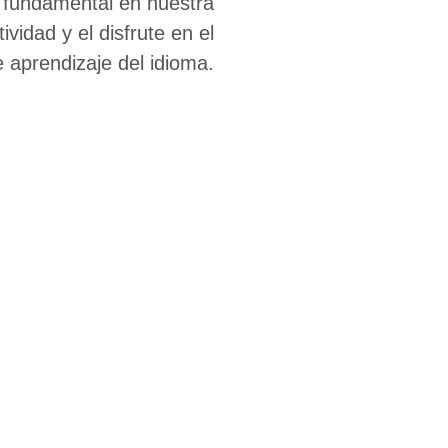
s fundamental en nuestra
vidad y el disfrute en el
 aprendizaje del idioma.
e que naturaliza la exposición al i
o y práctica de este. Recreando de 