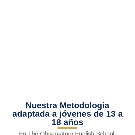
13-
8
2
85 €
18
alumnos
horas
/
años
/
/
mes
aula
semana
Nuestra Metodología
adaptada a jóvenes de 13 a
18 años
En The Observatory English School,